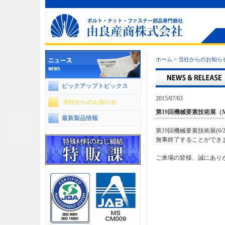
ホーム
>
当社からのお知ら
ピックアップトピックス
2015/07/03
当社からのお知らせ
第19回機械要素技術展（M
最新製品情報
第19回機械要素技術展(6/
無事終了することができ
ご来場の皆様、誠にあり