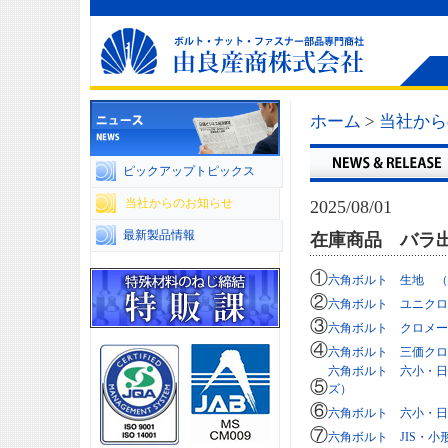
ホーム
>
当社から
ピックアップトピックス
当社からのお知らせ
2025/08/01
最新製品情報
在庫商品 バラ出
①
六角ボルト 生地 （
②
六角ボルト ユニクロ
③
六角ボルト クロメー
④
六角ボルト 三価クロ
六角ボルト 六小・日
⑤
ズ）
⑥
六角ボルト 六小・日
⑦
六角ボルト JIS・