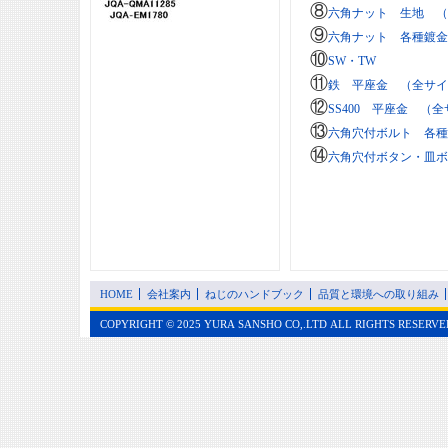
⑧
六角ナット 生地 （
⑨
六角ナット 各種鍍金
⑩
SW・TW
⑪
鉄 平座金 （全サイ
⑫
SS400 平座金 （
⑬
六角穴付ボルト 各種
⑭
六角穴付ボタン・皿ボ
HOME
会社案内
ねじのハンドブック
品質と環境への取り組み
COPYRIGHT © 2025 YURA SANSHO CO,.LTD ALL RIGHTS RESERVE