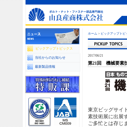
ホーム
>
ピックアップトピ
ピックアップトピックス
2017/06/21
当社からのお知らせ
第21回 機械要素
最新製品情報
東京ビッグサイト
素技術展に出展
ご多忙とは存じ