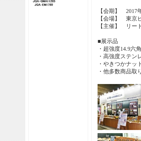
【会期】 2017年
【会場】 東京
【主催】 リード
■展示品
・超強度14.9六
・高強度ステンレス
・やきつかナット 
・他多数商品取